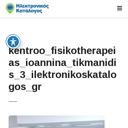
S
k
i
p
t
o
c
kentroo_fisikotherapei
o
n
as_ioannina_tikmanidi
t
s_3_ilektronikoskatalo
e
n
gos_gr
t