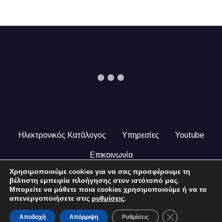
Ηλεκτρονικός Κατάλογος
Υπηρεσίες
Youtube
Επικοινωνία
Χρησιμοποιούμε cookies για να σας προσφέρουμε τη
© 2024 COPYRIGHT ILEKTRONIKOSKATALOGOS.GR. ALL
βέλτιστη εμπειρία πλοήγησης στον ιστότοπό μας.
RIGHTS RESERVED.
Μπορείτε να μάθετε ποια cookies χρησιμοποιούμε ή να τα
απενεργοποιήσετε στις
ρυθμίσεις
.
Close GDPR Coo
Αποδοχή
Απόρριψη
Ρυθμίσεις