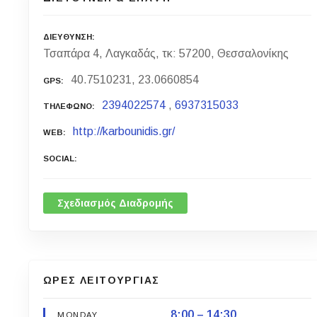
ΔΙΕΥΘΥΝΣΗ
Τσαπάρα 4, Λαγκαδάς, τκ: 57200, Θεσσαλονίκης
40.7510231, 23.0660854
GPS
2394022574
,
6937315033
ΤΗΛΕΦΩΝΟ
http://karbounidis.gr/
WEB
SOCIAL
Σχεδιασμός Διαδρομής
ΩΡΕΣ ΛΕΙΤΟΥΡΓΙΑΣ
8:00 – 14:30
MONDAY