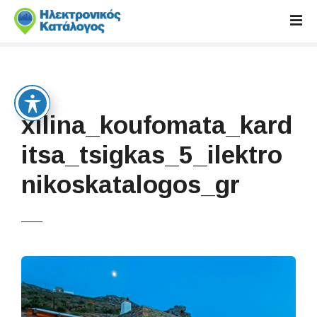
S
k
i
p
t
o
c
xilina_koufomata_kard
o
n
itsa_tsigkas_5_ilektro
t
nikoskatalogos_gr
e
n
t