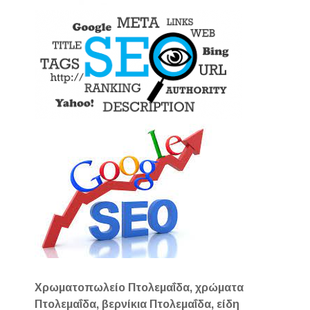
Χρωματοπωλείο Πτολεμαΐδα, χρώματα
Πτολεμαΐδα, βερνίκια Πτολεμαΐδα, είδη