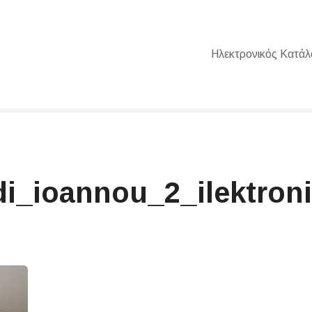
Ηλεκτρονικός Κατάλ
di_ioannou_2_ilektron