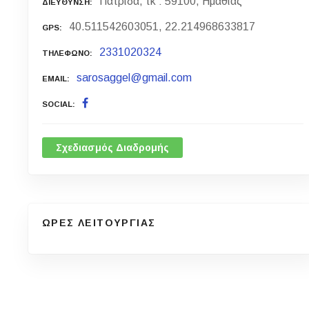
Πατρίδα, τκ : 59100, Ημαθίας
ΔΙΕΥΘΥΝΣΗ
40.511542603051, 22.214968633817
GPS
2331020324
ΤΗΛΕΦΩΝΟ
sarosaggel@gmail.com
EMAIL
SOCIAL
Σχεδιασμός Διαδρομής
ΩΡΕΣ ΛΕΙΤΟΥΡΓΙΑΣ