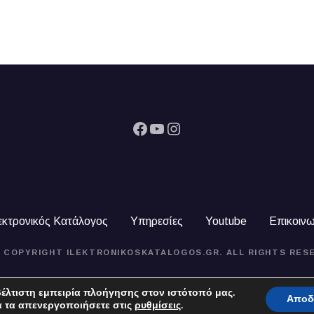
Facebook
YouTube
Instagram
εκτρονικός Κατάλογος
Υπηρεσίες
Youtube
Επικοινω
4 COPYRIGHT ILEKTRONIKOSKATALOGOS.GR. ALL RIGHTS RES
έλτιστη εμπειρία πλοήγησης στον ιστότοπό μας.
Αποδ
α τα απενεργοποιήσετε στις
ρυθμίσεις
.