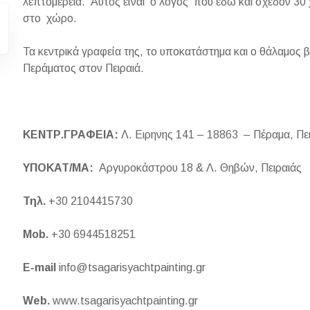
λεπτομέρεια. Αυτός είναι ο λόγος που εδώ και σχεδόν 30 χ
στο χώρο.
Τα κεντρικά γραφεία της, το υποκατάστημα και ο θάλαμος 
Περάματος στον Πειραιά.
ΚΕΝΤΡ.ΓΡΑΦΕΙΑ:
Λ. Ειρηνης 141 – 18863 – Πέραμα, Πε
ΥΠΟΚΑΤ/ΜΑ:
Αργυροκάστρου 18 & Λ. Θηβών, Πειραιάς
Τηλ
.
+30 2104415730
Mob.
+30 6944518251
E-mail
info@tsagarisyachtpainting.gr
Web.
www.tsagarisyachtpainting.gr