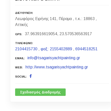
ΔΙΕΥΘΥΝΣΗ
Λεωφόρος Ειρήνης 141, Πέραμα , τ.κ.: 18863 ,
Αττικής
37.963916619054, 23.570536563917
GPS
ΤΗΛΕΦΩΝΟ
2104415730
,
φαξ: 2155402889
,
6944518251
info@tsagarisyachtpainting.gr
EMAIL
http://www.tsagarisyachtpainting.gr
WEB
SOCIAL
Σχεδιασμός Διαδρομής