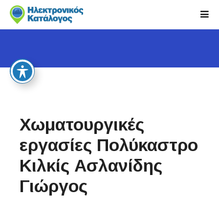
S
k
i
p
t
o
c
o
n
t
Χωματουργικές
e
n
εργασίες Πολύκαστρο
t
Κιλκίς Ασλανίδης
Γιώργος