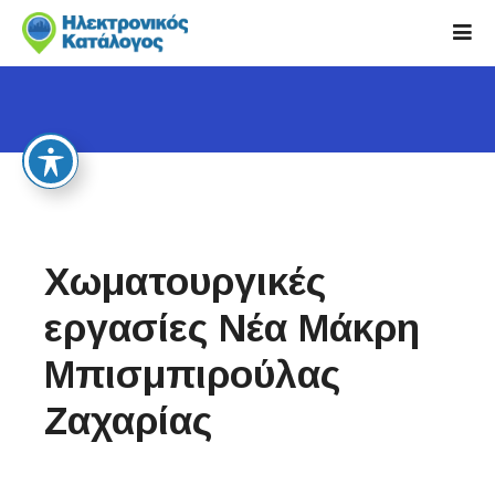
S
k
i
p
t
o
c
o
n
t
Χωματουργικές
e
n
εργασίες Νέα Μάκρη
t
Μπισμπιρούλας
Ζαχαρίας