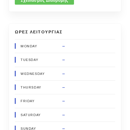
Σχεδιασμός Διαδρομής
ΩΡΕΣ ΛΕΙΤΟΥΡΓΙΑΣ
–
MONDAY
–
TUESDAY
–
WEDNESDAY
–
THURSDAY
–
FRIDAY
–
SATURDAY
–
SUNDAY