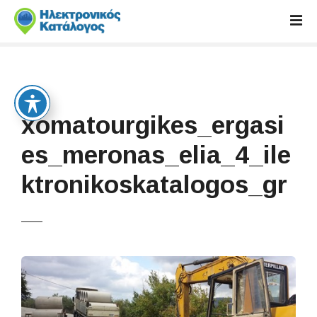
S
k
i
p
t
o
c
xomatourgikes_ergasi
o
n
es_meronas_elia_4_ile
t
ktronikoskatalogos_gr
e
n
t