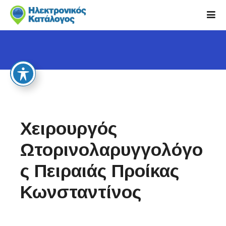
S
k
i
p
t
o
c
o
n
t
Χειρουργός
e
n
Ωτορινολαρυγγολόγο
t
ς Πειραιάς Προίκας
Κωνσταντίνος