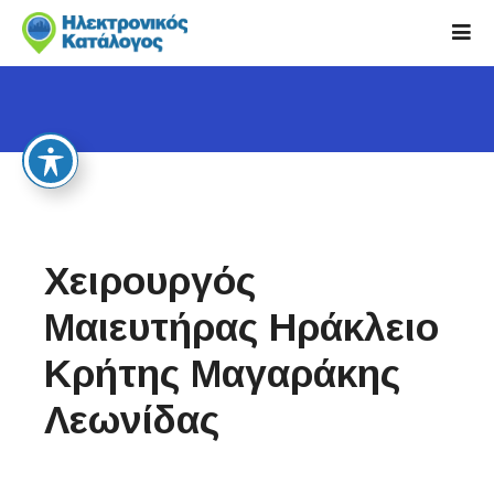
S
k
i
p
t
o
c
o
n
t
Χειρουργός
e
n
Μαιευτήρας Ηράκλειο
t
Κρήτης Μαγαράκης
Λεωνίδας