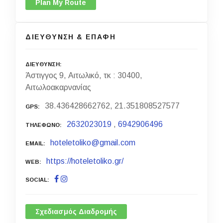
Plan My Route
ΔΙΕΥΘΥΝΣΗ & ΕΠΑΦΗ
ΔΙΕΥΘΥΝΣΗ
Άστιγγος 9, Αιτωλικό, τκ : 30400,
Αιτωλοακαρνανίας
38.436428662762, 21.351808527577
GPS
2632023019
,
6942906496
ΤΗΛΕΦΩΝΟ
hoteletoliko@gmail.com
EMAIL
https://hoteletoliko.gr/
WEB
SOCIAL
Σχεδιασμός Διαδρομής