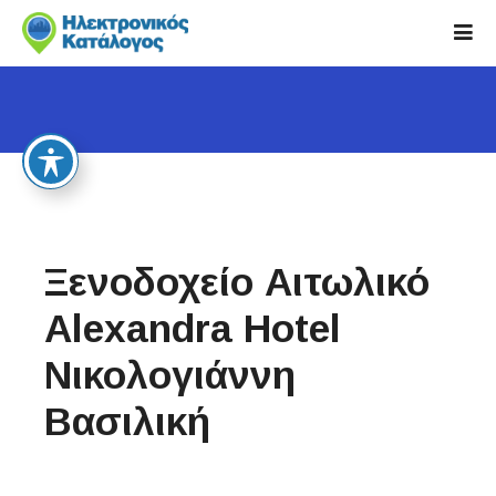
S
k
i
p
t
o
c
o
n
t
Ξενοδοχείο Αιτωλικό
e
n
Alexandra Hotel
t
Νικολογιάννη
Βασιλική