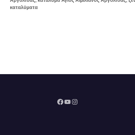
Αργολίδας, κατάλυμα Άγιος Αιμιλιανός Αργολίδας, ξεν
καταλύματα
Facebook
YouTube
Instagram