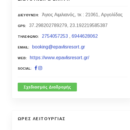
Άγιος Αιμιλιανός, τκ : 21061, Αργολίδας
ΔΙΕΥΘΥΝΣΗ
37.298202789279, 23.192219585387
GPS
2754057253
,
6944628062
ΤΗΛΕΦΩΝΟ
booking@epavlisresort.gr
EMAIL
https://www.epavlisresort.gr/
WEB
SOCIAL
Σχεδιασμός Διαδρομής
ΩΡΕΣ ΛΕΙΤΟΥΡΓΙΑΣ