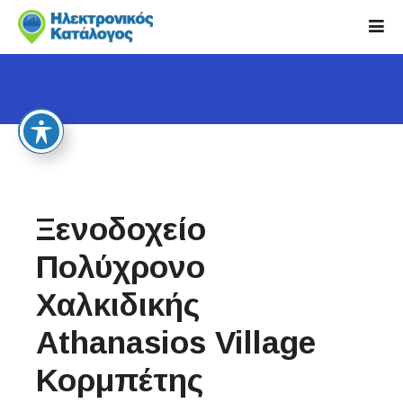
S
k
i
p
t
o
c
o
n
t
Ξενοδοχείο
e
n
Πολύχρονο
t
Χαλκιδικής
Athanasios Village
Κορμπέτης