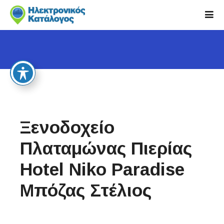
S
k
i
p
t
o
c
o
n
t
Ξενοδοχείο
e
n
Πλαταμώνας Πιερίας
t
Hotel Niko Paradise
Μπόζας Στέλιος