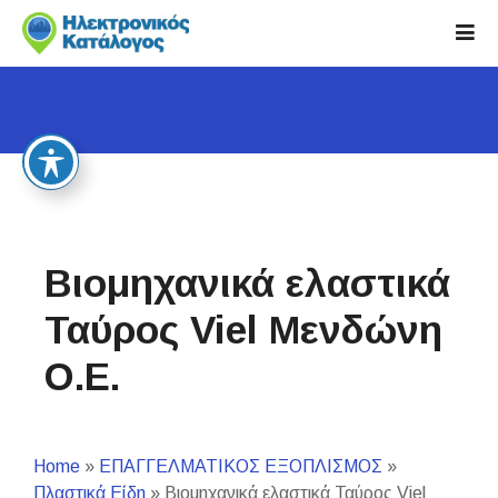
S
k
i
p
t
o
c
o
n
t
Βιομηχανικά ελαστικά
e
n
Ταύρος Viel Μενδώνη
t
Ο.Ε.
Home
»
ΕΠΑΓΓΕΛΜΑΤΙΚΟΣ ΕΞΟΠΛΙΣΜΟΣ
»
Πλαστικά Είδη
»
Βιομηχανικά ελαστικά Ταύρος Viel