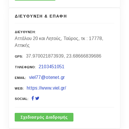
ΔΙΕΥΘΥΝΣΗ & ΕΠΑΦΗ
ΔΙΕΥΘΥΝΣΗ
Αττάλου 20 και Λητούς, Ταύρος, τκ : 17778,
Αττικής
37.970021873939, 23.68666839686
GPS
2103451051
ΤΗΛΕΦΩΝΟ
viel77@otenet.gr
EMAIL
https://www.viel.gr/
WEB
SOCIAL
Σχεδιασμός Διαδρομής