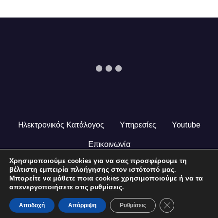
Ηλεκτρονικός Κατάλογος
Υπηρεσίες
Youtube
Επικοινωνία
Χρησιμοποιούμε cookies για να σας προσφέρουμε τη
© 2024 COPYRIGHT ILEKTRONIKOSKATALOGOS.GR. ALL
βέλτιστη εμπειρία πλοήγησης στον ιστότοπό μας.
RIGHTS RESERVED.
Μπορείτε να μάθετε ποια cookies χρησιμοποιούμε ή να τα
απενεργοποιήσετε στις
ρυθμίσεις
.
Close GDPR Coo
Αποδοχή
Απόρριψη
Ρυθμίσεις