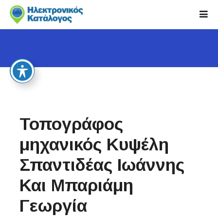
S
k
i
p
t
o
c
o
n
t
Τοπογράφος
e
n
μηχανικός Κυψέλη
t
Σπαντιδέας Ιωάννης
Και Μπαριάμη
Γεωργία