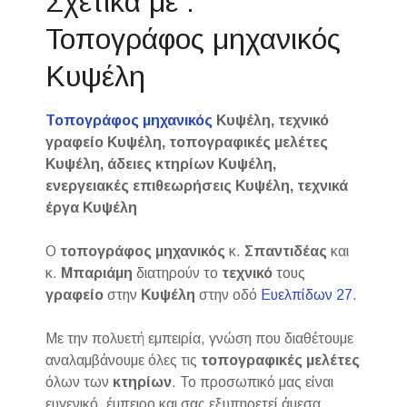
Σχετικά με :
Τοπογράφος μηχανικός
Κυψέλη
Τοπογράφος μηχανικός
Κυψέλη, τεχνικό
γραφείο Κυψέλη, τοπογραφικές μελέτες
Κυψέλη, άδειες κτηρίων Κυψέλη,
ενεργειακές επιθεωρήσεις Κυψέλη, τεχνικά
έργα Κυψέλη
Ο
τοπογράφος μηχανικός
κ.
Σπαντιδέας
και
κ.
Μπαριάμη
διατηρούν το
τεχνικό
τους
γραφείο
στην
Κυψέλη
στην οδό
Ευελπίδων 27
.
Με την πολυετή εμπειρία, γνώση που διαθέτουμε
αναλαμβάνουμε όλες τις
τοπογραφικές
μελέτες
όλων των
κτηρίων
. Το προσωπικό μας είναι
ευγενικό, έμπειρο και σας εξυπηρετεί άμεσα.