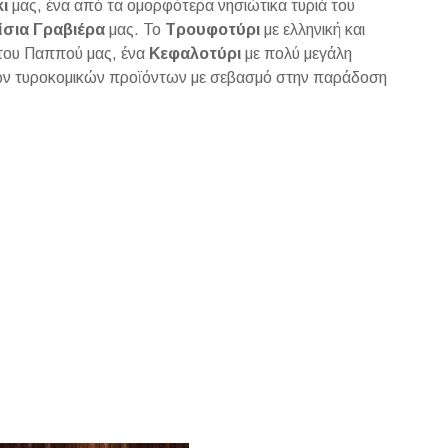
ι
μας, ένα από τα ομορφότερα νησιώτικα τυριά του
ίσια Γραβιέρα
μας. Το
Τρουφοτύρι
με ελληνική και
του Παππού μας, ένα
Κεφαλοτύρι
με πολύ μεγάλη
ών τυροκομικών προϊόντων με σεβασμό στην παράδοση