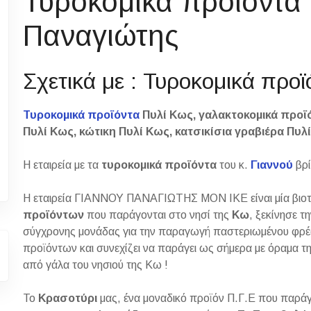
Τυροκομικά προϊόντα 
Παναγιώτης
Σχετικά με : Τυροκομικά προ
Τυροκομικά προϊόντα
Πυλί Κως, γαλακτοκομικά προϊό
Πυλί Κως, κώτικη Πυλί Κως, κατσικίσια γραβιέρα Πυ
Η εταιρεία με τα
τυροκομικά προϊόντα
του κ.
Γιαννού
βρ
Η εταιρεία ΓΙΑΝΝΟΥ ΠΑΝΑΓΙΩΤΗΣ ΜΟΝ ΙΚΕ είναι μία βιο
προϊόντων
που παράγονται στο νησί της
Κω
, ξεκίνησε τ
σύγχρονης μονάδας για την παραγωγή παστεριωμένου φρέ
προϊόντων και συνεχίζει να παράγει ως σήμερα με όραμα τ
από γάλα του νησιού της Κω !
Το
Κρασοτύρι
μας, ένα μοναδικό προϊόν Π.Γ.Ε που παράγε