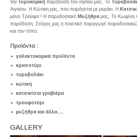
την
τυροκομική
παράδοση του νησιού μας. Το
Τυροβολάκ
Αιγαίου. Η Κώτικη μας, που παράγεται με μεράκι. Η
Κατσικ
μόνο Τρούφα ! Η παραδοσιακή
Μυζήθρα
μας. Το Κωφίνη 
παράδοση. Στόχος μας η ποιοτική παραγωγή παραδοσιακ
και τον τόπο.
Προϊόντα :
γαλακτοκομικά προϊόντα
κρασοτύρι
τυροβολάκι
κώτικη
κατσικίσια γραβιέρα
τρουφοτύρι
μυζήθρα και άλλα….
GALLERY