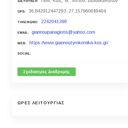
Πυλί, Κως, τκ : 85300, Δωδεκανήσων
ΔΙΕΥΘΥΝΣΗ
36.842912447293, 27.157960649404
GPS
2242041398
ΤΗΛΕΦΩΝΟ
giannoupanagiotis@yahoo.com
EMAIL
https://www.giannoutyrokomika-kos.gr/
WEB
SOCIAL
Σχεδιασμός Διαδρομής
ΩΡΕΣ ΛΕΙΤΟΥΡΓΙΑΣ