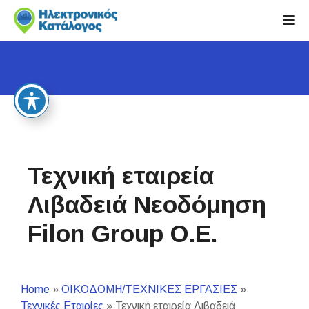
S
k
i
p
t
o
c
o
n
t
Τεχνική εταιρεία
e
n
Λιβαδειά Νεοδόμηση
t
Filon Group Ο.Ε.
Home
»
ΟΙΚΟΔΟΜΗ/ΤΕΧΝΙΚΕΣ ΕΡΓΑΣΙΕΣ
»
Τεχνικές Εταιρίες
»
Τεχνική εταιρεία Λιβαδειά