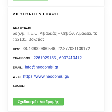
ΔΙΕΥΘΥΝΣΗ & ΕΠΑΦΗ
ΔΙΕΥΘΥΝΣΗ
5ο χλμ. Π.Ε.Ο. Λιβαδειάς – Θηβών, Λιβαδειά, τκ
: 32131, Βοιωτίας
38.439000880548, 22.877081139172
GPS
2261029185
,
6937413412
ΤΗΛΕΦΩΝΟ
info@neodomisi.gr
EMAIL
https://www.neodomisi.gr/
WEB
SOCIAL
Σχεδιασμός Διαδρομής