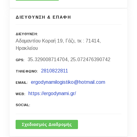
ΔΙΕΥΘΥΝΣΗ & ΕΠΑΦΗ
ΔΙΕΥΘΥΝΣΗ
Αδαμαντίου Κοραή 19, Γάζι, τκ : 71414,
Ηρακλείου
35.329008714704, 25.072476390742
GPS
2810822811
ΤΗΛΕΦΩΝΟ
ergodynamilogistiko@hotmail.com
EMAIL
https://ergodynami.gr/
WEB
SOCIAL
Σχεδιασμός Διαδρομής