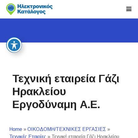
S
k
i
p
t
o
c
o
n
t
Τεχνική εταιρεία Γάζι
e
n
Ηρακλείου
t
Εργοδύναμη Α.Ε.
Home
»
ΟΙΚΟΔΟΜΗ/ΤΕΧΝΙΚΕΣ ΕΡΓΑΣΙΕΣ
»
Τεχνικές Εταιρίες
»
Τεχνική εταιρεία Γάζι Ηρακλείου