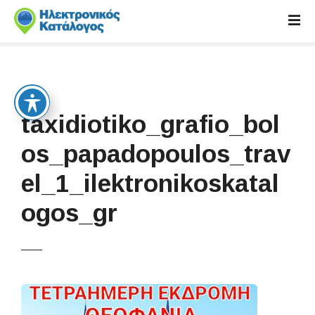
S
k
i
p
t
o
c
taxidiotiko_grafio_bol
o
n
os_papadopoulos_trav
t
el_1_ilektronikoskatal
e
n
ogos_gr
t