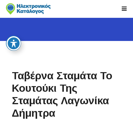
S
k
i
p
t
o
c
o
n
t
Ταβέρνα Σταμάτα Το
e
n
Κουτούκι Της
t
Σταμάτας Λαγωνίκα
Δήμητρα