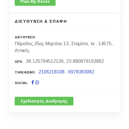
Plan My Route
ΔΙΕΥΘΥΝΣΗ & ΕΠΑΦΗ
ΔΙΕΥΘΥΝΣΗ
Πάροδος 25ης Μαρτίου 13, Σταμάτα, τκ : 14575,
Αττικής
38.125784512126, 23.880879193882
GPS
2106218108
,
6978383082
ΤΗΛΕΦΩΝΟ
SOCIAL
Σχεδιασμός Διαδρομής