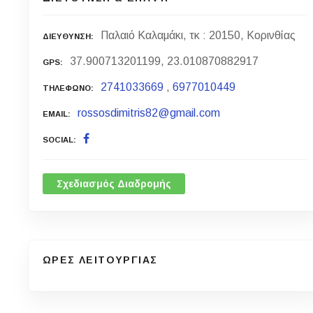
Παλαιό Καλαμάκι, τκ : 20150, Κορινθίας
ΔΙΕΥΘΥΝΣΗ
37.900713201199, 23.010870882917
GPS
2741033669
,
6977010449
ΤΗΛΕΦΩΝΟ
rossosdimitris82@gmail.com
EMAIL
SOCIAL
Σχεδιασμός Διαδρομής
ΩΡΕΣ ΛΕΙΤΟΥΡΓΙΑΣ