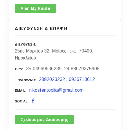
Plan My Route
ΔΙΕΥΘΥΝΣΗ & ΕΠΑΦΗ
ΔΙΕΥΘΥΝΣΗ
25ης Μαρτίου 32, Μοίρες, τ.κ.: 70400,
Ηρακλείου
35.04969636239, 24.88079375908
GPS
2892023232
,
6936713612
ΤΗΛΕΦΩΝΟ
nikostentopiia@gmail.com
EMAIL
SOCIAL
Σχεδιασμός Διαδρομής