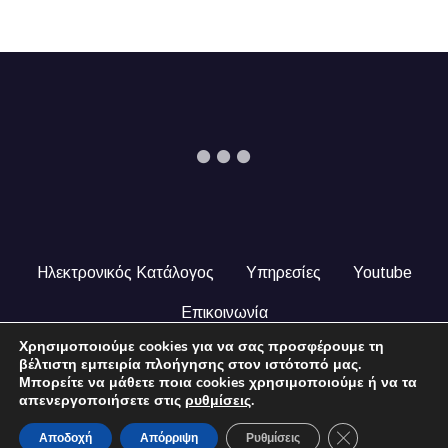
Ηλεκτρονικός Κατάλογος
Υπηρεσίες
Youtube
Επικοινωνία
Χρησιμοποιούμε cookies για να σας προσφέρουμε τη
© 2024 COPYRIGHT ILEKTRONIKOSKATALOGOS.GR. ALL
βέλτιστη εμπειρία πλοήγησης στον ιστότοπό μας.
RIGHTS RESERVED.
Μπορείτε να μάθετε ποια cookies χρησιμοποιούμε ή να τα
απενεργοποιήσετε στις
ρυθμίσεις
.
Close GDPR Coo
Αποδοχή
Απόρριψη
Ρυθμίσεις