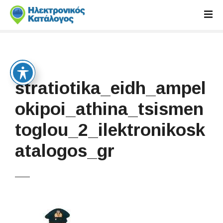
S
k
i
p
t
o
c
stratiotika_eidh_ampel
o
n
okipoi_athina_tsismen
t
toglou_2_ilektronikosk
e
n
atalogos_gr
t