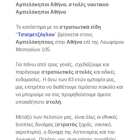
Αμπελόκηποι Αθήνα, στολές ναυτικού
Αμπελόκηποι Αθήνα
Το κατάστημα με τα
στρατιωτικά είδη
“
Τσισμετζόγλου
” βρίσκεται στους
Αμπελόκηπους
στην
Αθήνα
επί της Λεωφόρου
Μεσογείων 105.
Για πάνω από τρεις γενιές, σχεδιάζουμε και
παράγουμε
στρατιωτικές
στολές
και ειδικές
ενδυμασίες. Η άνω των 83 ετών εμπειρία μας,
μας επιτρέπει να διαθέτουμε τεράστια ποικιλία και
να μπορούμε να σας προμηθεύσουμε άμεσα
οποιαδήποτε
στολή
.
Μεταξύ των πελατών μας, είναι όλες οι εθνικές
ένοπλες δυνάμεις (
στρατός
ξηράς, ναυτικό,
αεροπορία), η δύναμη της Αστυνομίας και του
Λιμενικού. Πελάτες μας είναι επίσης πρεσβείες,