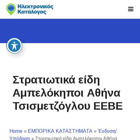
S
k
i
p
t
o
c
o
n
t
Στρατιωτικά είδη
e
n
Αμπελόκηποι Αθήνα
t
Τσισμετζόγλου ΕΕΒΕ
Home
»
ΕΜΠΟΡΙΚΑ ΚΑΤΑΣΤΗΜΑΤΑ
»
Ένδυση/
Υπόδηση
»
Στρατιωτικά είδη Αμπελόκηποι Αθήνα