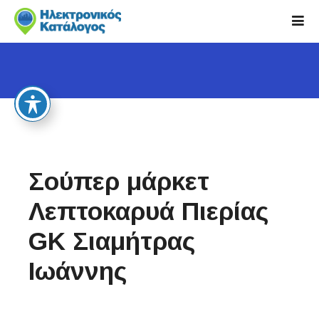
S
k
i
p
t
o
c
o
n
t
Σούπερ μάρκετ
e
n
Λεπτοκαρυά Πιερίας
t
GK Σιαμήτρας
Ιωάννης