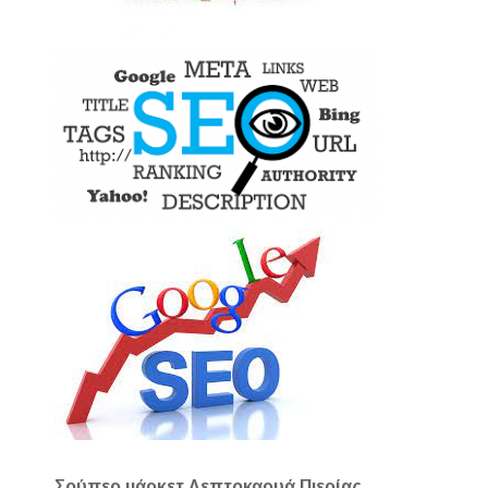
Σούπερ μάρκετ Λεπτοκαρυά Πιερίας,