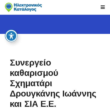
S
k
i
p
t
o
c
o
n
t
Συνεργείο
e
n
καθαρισμού
t
Σχηματάρι
Δρουγκάνης Ιωάννης
και ΣΙΑ Ε.Ε.