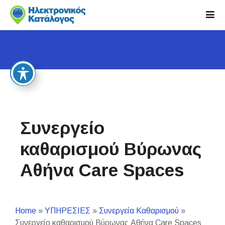
S
k
i
p
t
o
c
o
n
t
Συνεργείο
e
n
καθαρισμού Βύρωνας
t
Αθήνα Care Spaces
Home
»
ΥΠΗΡΕΣΙΕΣ
»
Συνεργεία Καθαρισμού
»
Συνεργείο καθαρισμού Βύρωνας Αθήνα Care Spaces