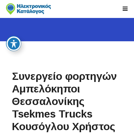
S
k
i
p
t
o
c
o
n
t
Συνεργείο φορτηγών
e
n
Αμπελόκηποι
t
Θεσσαλονίκης
Tsekmes Trucks
Κουσόγλου Χρήστος