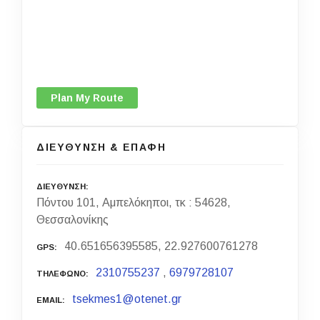
Plan My Route
ΔΙΕΥΘΥΝΣΗ & ΕΠΑΦΗ
ΔΙΕΥΘΥΝΣΗ
Πόντου 101, Αμπελόκηποι, τκ : 54628,
Θεσσαλονίκης
40.651656395585, 22.927600761278
GPS
2310755237
,
6979728107
ΤΗΛΕΦΩΝΟ
tsekmes1@otenet.gr
EMAIL