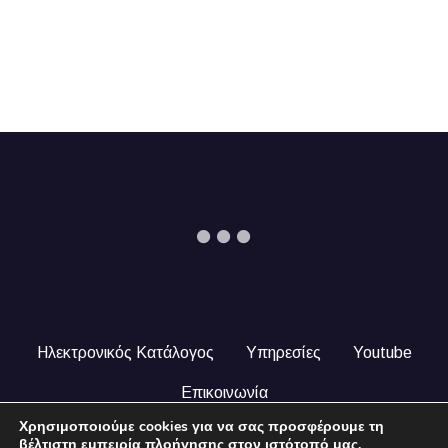
Ηλεκτρονικός Κατάλογος
Υπηρεσίες
Youtube
Επικοινωνία
Χρησιμοποιούμε cookies για να σας προσφέρουμε τη
© 2024 COPYRIGHT ILEKTRONIKOSKATALOGOS.GR. ALL
βέλτιστη εμπειρία πλοήγησης στον ιστότοπό μας.