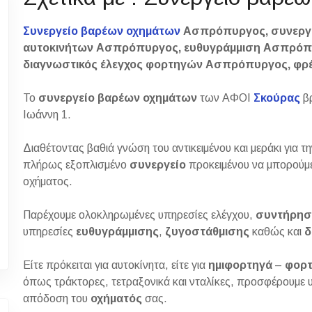
Συνεργείο βαρέων οχημάτων
Ασπρόπυργος, συνεργ
αυτοκινήτων Ασπρόπυργος, ευθυγράμμιση Ασπρόπ
διαγνωστικός έλεγχος φορτηγών Ασπρόπυργος, φ
Το
συνεργείο βαρέων οχημάτων
των ΑΦΟΙ
Σκούρας
β
Ιωάννη 1.
Διαθέτοντας βαθιά γνώση του αντικειμένου και μεράκι για τ
πλήρως εξοπλισμένο
συνεργείο
προκειμένου να μπορούμε
οχήματος.
Παρέχουμε ολοκληρωμένες υπηρεσίες ελέγχου,
συντήρησ
υπηρεσίες
ευθυγράμμισης
,
ζυγοστάθμισης
καθώς και
δ
Είτε πρόκειται για αυτοκίνητα, είτε για
ημιφορτηγά
–
φορ
όπως τράκτορες, τετραξονικά και νταλίκες, προσφέρουμε 
απόδοση του
οχήματός
σας.