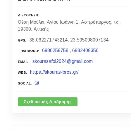
ΔΙΕΥΘΥΝΣΗ
Θέση Μούλκι, Αγίου Ιωάννη 1, Ασπρόπυργος, τκ :
19300, Αττικής
38.062271743214, 23.595098007134
GPS
6986259758
,
6982409356
ΤΗΛΕΦΩΝΟ
skourasafoi2024@gmail.com
EMAIL
https://skouras-bros.gr/
WEB
SOCIAL
Σχεδιασμός Διαδρομής