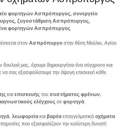
είο φορτηγών Ασπρόπυργος, συνεργείο
υργος, ζυγοστάθμιση Ασπρόπυργος,
ρένα φορτηγών Ασπρόπυργος
ρίσκεται στον
Ασπρόπυργο
στην θέση Μούλκι, Αγίου
ην δουλειά μας, έχουμε δημιουργήσει ένα σύγχρονο και
 να σας εξασφαλίσουμε την άψογη επισκευή κάθε
ης
και
επισκευής
του
συστήματος
φρένων
,
ιαγνωστικούς
ελέγχους
σε
φορτηγά
.
τηγά
,
λεωφορεία
και
βαρέα
επαγγελματικά
οχήματα
υπηρεσίες που εξασφαλίζουν την καλύτερη δυνατή