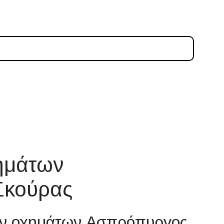
ημάτων
Σκούρας
έων οχημάτων Ασπρόπυργος