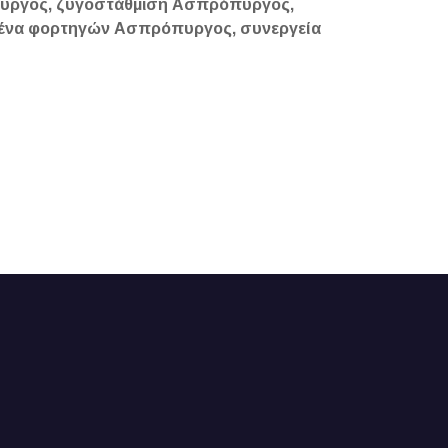
υργος, ζυγοστάθμιση Ασπρόπυργος,
ένα φορτηγών Ασπρόπυργος, συνεργεία