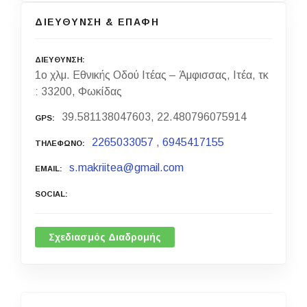
ΔΙΕΥΘΥΝΣΗ & ΕΠΑΦΗ
ΔΙΕΥΘΥΝΣΗ
1ο χλμ. Εθνικής Οδού Ιτέας – Άμφισσας, Ιτέα, τκ
: 33200, Φωκίδας
39.581138047603, 22.480796075914
GPS
2265033057
,
6945417155
ΤΗΛΕΦΩΝΟ
s.makriitea@gmail.com
EMAIL
SOCIAL
Σχεδιασμός Διαδρομής