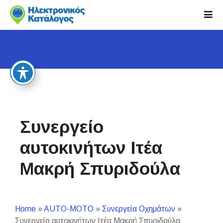
S
k
i
p
t
o
c
o
n
t
Συνεργείο
e
n
αυτοκινήτων Ιτέα
t
Μακρή Σπυριδούλα
Home
»
AUTO-MOTO
»
Συνεργεία Οχημάτων
»
Συνεργείο αυτοκινήτων Ιτέα Μακρή Σπυριδούλα