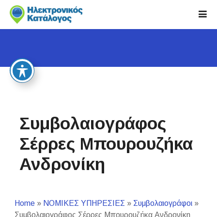
S
k
i
p
t
o
c
o
n
t
Συμβολαιογράφος
e
n
Σέρρες Μπουρουζήκα
t
Ανδρονίκη
Home
»
ΝΟΜΙΚΕΣ ΥΠΗΡΕΣΙΕΣ
»
Συμβολαιογράφοι
»
Συμβολαιογράφος Σέρρες Μπουρουζήκα Ανδρονίκη