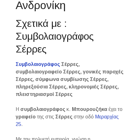
Ανδρονίκη
Σχετικά με :
Συμβολαιογράφος
Σέρρες
Συμβολαιογράφος
Σέρρες,
συμβολαιογραφείο Σέρρες, γονικές παροχές
Σέρρες, σύμφωνα συμβίωσης Σέρρες,
πληρεξούσια Σέρρες, κληρονομιές Σέρρες,
πλειστηριασμοί Σέρρες
Η
συμβολαιογράφος
κ.
Μπουρουζήκα
έχει το
γραφείο
της στις
Σέρρες
στην οδό
Μεραρχίας
25
.
Με την πολυετή εμπειρία, γνώση η