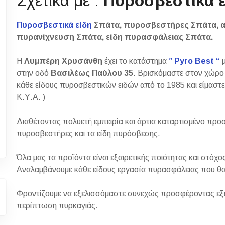
Σχετικά με :
Πυροσβεστικά ε
Πυροσβεστικά είδη
Σπάτα, πυροσβεστήρες Σπάτα, 
πυρανίχνευση Σπάτα, είδη πυρασφάλειας Σπάτα.
Η
Λυμπέρη Χρυσάνθη
έχει το κατάστημα
” Pyro Best “
στην οδό
Βασιλέως Παύλου 35
. Βρισκόμαστε στον χώρ
κάθε είδους πυροσβεστικών ειδών από το 1985 και είμαστ
Κ.Υ.Α. )
Διαθέτοντας πολυετή εμπειρία και άρτια καταρτισμένο προ
πυροσβεστήρες και τα είδη πυρόσβεσης.
Όλα μας τα προϊόντα είναι εξαιρετικής ποιότητας και στόχο
Αναλαμβάνουμε κάθε είδους εργασία πυρασφάλειας που θα μα
Φροντίζουμε να εξελισσόμαστε συνεχώς προσφέροντας εξει
περίπτωση πυρκαγιάς.