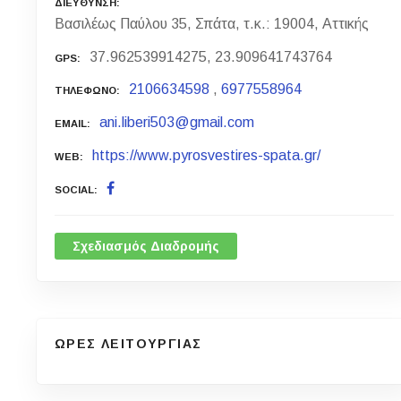
ΔΙΕΥΘΥΝΣΗ
Βασιλέως Παύλου 35, Σπάτα, τ.κ.: 19004, Αττικής
37.962539914275, 23.909641743764
GPS
2106634598
,
6977558964
ΤΗΛΕΦΩΝΟ
ani.liberi503@gmail.com
EMAIL
https://www.pyrosvestires-spata.gr/
WEB
SOCIAL
Σχεδιασμός Διαδρομής
ΩΡΕΣ ΛΕΙΤΟΥΡΓΙΑΣ