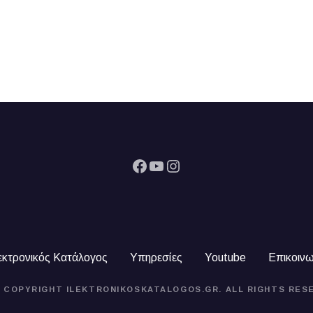
Facebook
YouTube
Instagram
εκτρονικός Κατάλογος
Υπηρεσίες
Youtube
Επικοινω
4 COPYRIGHT ILEKTRONIKOSKATALOGOS.GR. ALL RIGHTS RES