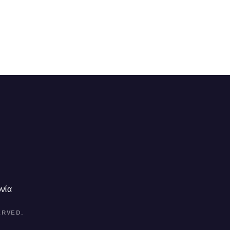
νία
ERVED.