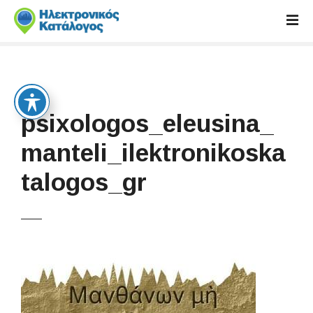
S
k
i
p
t
o
c
psixologos_eleusina_
o
n
manteli_ilektronikoska
t
talogos_gr
e
n
t