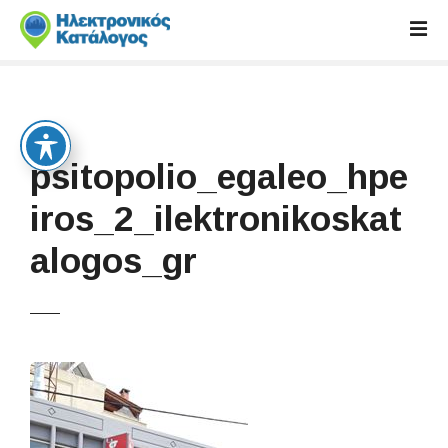
S
k
i
p
t
o
c
psitopolio_egaleo_hpe
o
n
iros_2_ilektronikoskat
t
alogos_gr
e
n
t