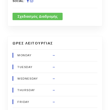
SOCIAL
Σχεδιασμός Διαδρομής
ΩΡΕΣ ΛΕΙΤΟΥΡΓΙΑΣ
–
MONDAY
–
TUESDAY
–
WEDNESDAY
–
THURSDAY
–
FRIDAY