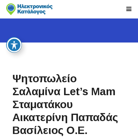
S
k
i
p
t
o
c
o
n
t
Ψητοπωλείο
e
n
Σαλαμίνα Let’s Mam
t
Σταματάκου
Αικατερίνη Παπαδάς
Βασίλειος Ο.Ε.