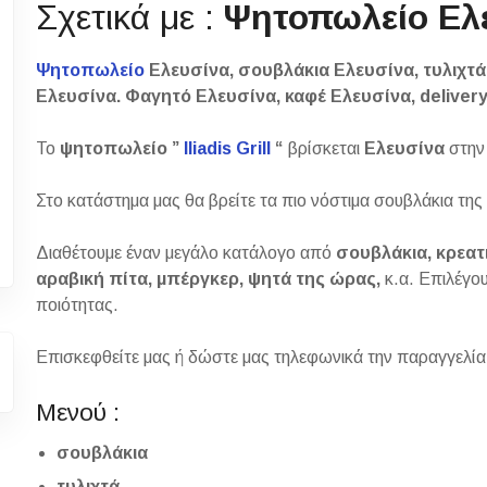
Σχετικά με :
Ψητοπωλείο Ελ
Ψητοπωλείο
Ελευσίνα, σουβλάκια Ελευσίνα, τυλιχτά
Ελευσίνα. Φαγητό Ελευσίνα, καφέ Ελευσίνα, deliver
Το
ψητοπωλείο ”
Iliadis Grill
“
βρίσκεται
Ελευσίνα
στην 
Στο κατάστημα μας θα βρείτε τα πιο νόστιμα σουβλάκια της
Διαθέτουμε έναν μεγάλο κατάλογο από
σουβλάκια,
κρεατ
αραβική πίτα, μπέργκερ, ψητά της ώρας,
κ.α. Επιλέγο
ποιότητας.
Επισκεφθείτε μας ή δώστε μας τηλεφωνικά την παραγγελία 
Μενού :
σουβλάκια
τυλιχτά