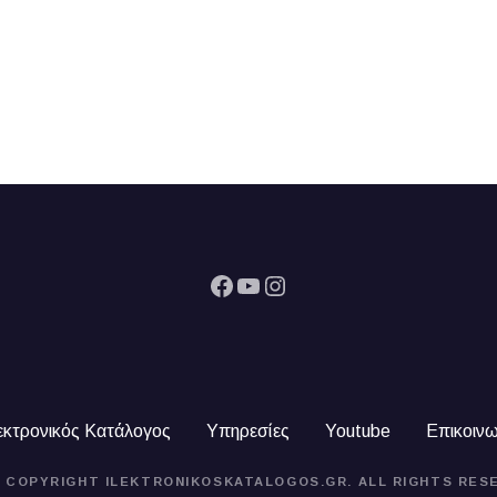
Facebook
YouTube
Instagram
εκτρονικός Κατάλογος
Υπηρεσίες
Youtube
Επικοινω
4 COPYRIGHT ILEKTRONIKOSKATALOGOS.GR. ALL RIGHTS RES