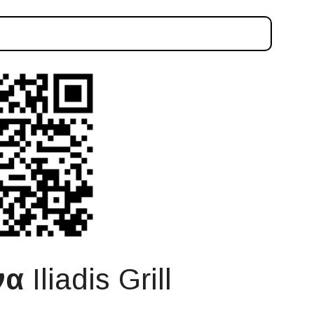
να
Iliadis Grill