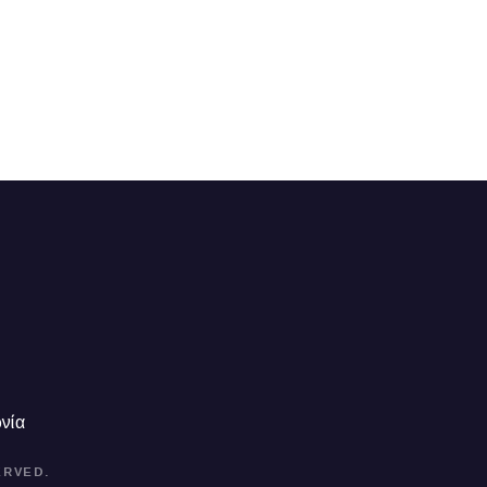
νία
ERVED.