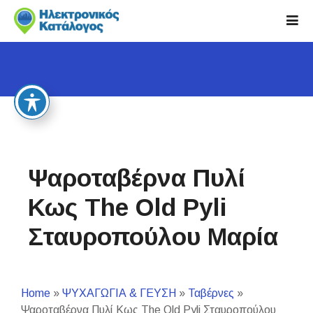
S
k
i
p
t
o
c
o
n
t
Ψαροταβέρνα Πυλί
e
n
Κως The Old Pyli
t
Σταυροπούλου Μαρία
Home
»
ΨΥΧΑΓΩΓΙΑ & ΓΕΥΣΗ
»
Ταβέρνες
»
Ψαροταβέρνα Πυλί Κως The Old Pyli Σταυροπούλου