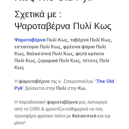
Σχετικά με :
Ψαροταβέρνα Πυλί Κως
Ψαροταβέρνα
Πυλί Κως, ταβέρνα Πυλί Κως,
εστιατόριο Πυλί Κως, φρέσκα ψάρια Πυλί
Κως, θαλασσινά Πυλί Κως, ψητά κρέατα
Πυλί Κως, ζυμαρικά Πυλί Κως, πίτσες Πυλί
Κως
Η
ψαροταβέρνα
της κ. Σταυροπούλου “
The Old
Pyli
” βρίσκεται στην
Πυλί
στην
Κω.
Η παραδοσιακή
ψαροταβέρνα
μας λειτουργεί
από το 1995 & φροντίζει καθημερινά να σας
προσφέρει φρέσκα πιάτα με
θαλασσινά
και όχι
μόνο!