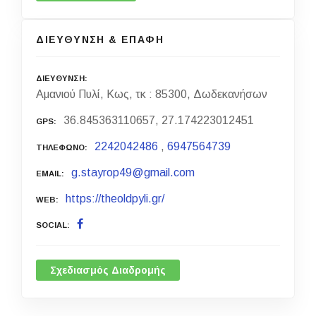
ΔΙΕΥΘΥΝΣΗ & ΕΠΑΦΗ
ΔΙΕΥΘΥΝΣΗ
Αμανιού Πυλί, Κως, τκ : 85300, Δωδεκανήσων
36.845363110657, 27.174223012451
GPS
2242042486
,
6947564739
ΤΗΛΕΦΩΝΟ
g.stayrop49@gmail.com
EMAIL
https://theoldpyli.gr/
WEB
SOCIAL
Σχεδιασμός Διαδρομής