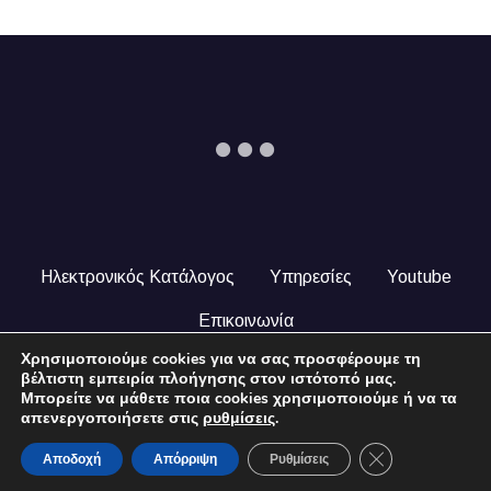
Ηλεκτρονικός Κατάλογος
Υπηρεσίες
Youtube
Επικοινωνία
Χρησιμοποιούμε cookies για να σας προσφέρουμε τη
© 2024 COPYRIGHT ILEKTRONIKOSKATALOGOS.GR. ALL
βέλτιστη εμπειρία πλοήγησης στον ιστότοπό μας.
RIGHTS RESERVED.
Μπορείτε να μάθετε ποια cookies χρησιμοποιούμε ή να τα
απενεργοποιήσετε στις
ρυθμίσεις
.
Close GDPR Coo
Αποδοχή
Απόρριψη
Ρυθμίσεις