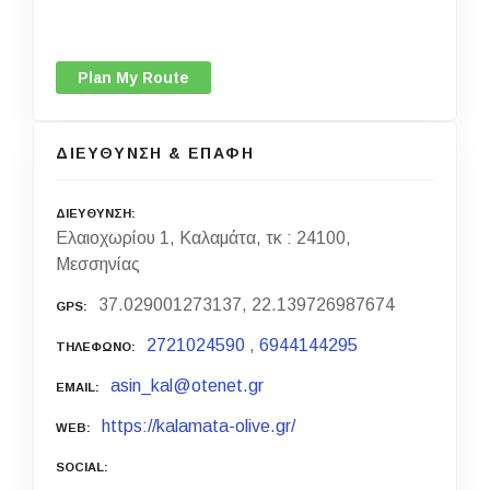
Plan My Route
ΔΙΕΥΘΥΝΣΗ & ΕΠΑΦΗ
ΔΙΕΥΘΥΝΣΗ
Ελαιοχωρίου 1, Καλαμάτα, τκ : 24100,
Μεσσηνίας
37.029001273137, 22.139726987674
GPS
2721024590
,
6944144295
ΤΗΛΕΦΩΝΟ
asin_kal@otenet.gr
EMAIL
https://kalamata-olive.gr/
WEB
SOCIAL