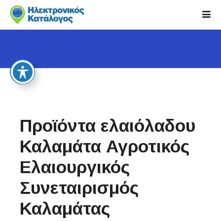
S
k
i
p
t
o
c
o
n
t
Προϊόντα ελαιόλαδου
e
n
Καλαμάτα Αγροτικός
t
Ελαιουργικός
Συνεταιρισμός
Καλαμάτας