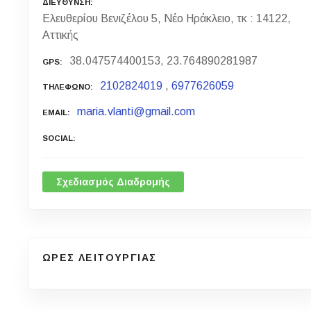
ΔΙΕΥΘΥΝΣΗ
Ελευθερίου Βενιζέλου 5, Νέο Ηράκλειο, τκ : 14122,
Αττικής
38.047574400153, 23.764890281987
GPS
2102824019
,
6977626059
ΤΗΛΕΦΩΝΟ
maria.vlanti@gmail.com
EMAIL
SOCIAL
Σχεδιασμός Διαδρομής
ΩΡΕΣ ΛΕΙΤΟΥΡΓΙΑΣ