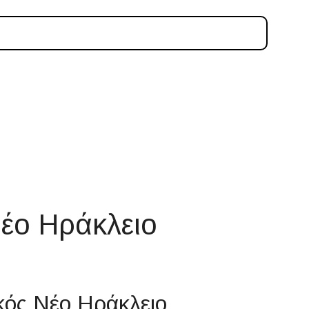
Νέο Ηράκλειο
ικός Νέο Ηράκλειο