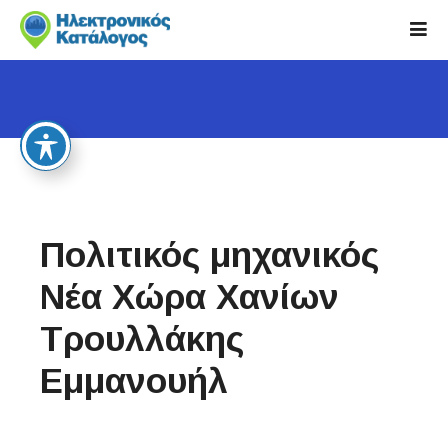
S
k
i
p
t
o
c
o
n
t
Πολιτικός μηχανικός
e
n
Νέα Χώρα Χανίων
t
Τρουλλάκης
Εμμανουήλ