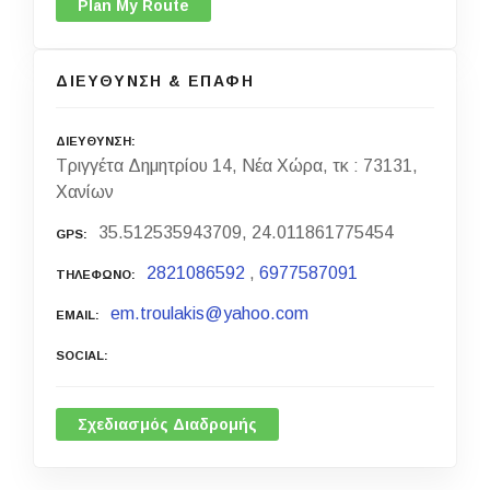
Plan My Route
ΔΙΕΥΘΥΝΣΗ & ΕΠΑΦΗ
ΔΙΕΥΘΥΝΣΗ
Τριγγέτα Δημητρίου 14, Νέα Χώρα, τκ : 73131,
Χανίων
35.512535943709, 24.011861775454
GPS
2821086592
,
6977587091
ΤΗΛΕΦΩΝΟ
em.troulakis@yahoo.com
EMAIL
SOCIAL
Σχεδιασμός Διαδρομής