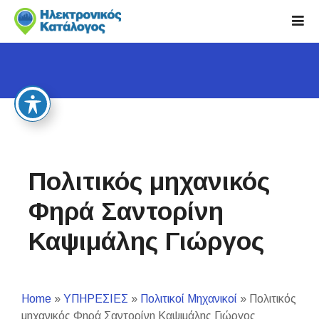
S
k
i
p
t
o
c
o
n
t
Πολιτικός μηχανικός
e
n
Φηρά Σαντορίνη
t
Καψιμάλης Γιώργος
Home
»
ΥΠΗΡΕΣΙΕΣ
»
Πολιτικοί Μηχανικοί
»
Πολιτικός
μηχανικός Φηρά Σαντορίνη Καψιμάλης Γιώργος