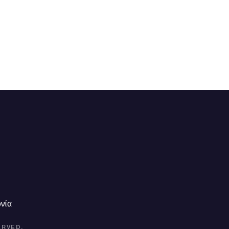
νία
ERVED.