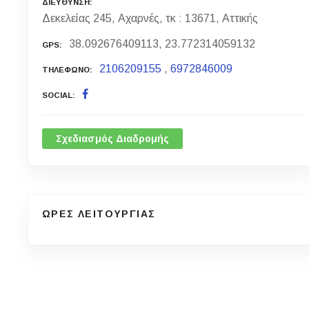
ΔΙΕΥΘΥΝΣΗ
Δεκελείας 245, Αχαρνές, τκ : 13671, Αττικής
38.092676409113, 23.772314059132
GPS
2106209155
,
6972846009
ΤΗΛΕΦΩΝΟ
SOCIAL
Σχεδιασμός Διαδρομής
ΩΡΕΣ ΛΕΙΤΟΥΡΓΙΑΣ