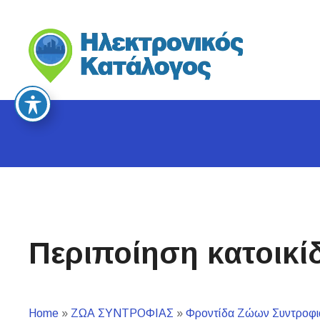
S
k
i
p
t
o
c
o
n
t
e
n
t
Περιποίηση κατοικί
Home
»
ΖΩΑ ΣΥΝΤΡΟΦΙΑΣ
»
Φροντίδα Ζώων Συντροφι