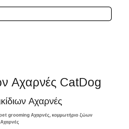
ων Αχαρνές CatDog
ικίδιων Αχαρνές
 pet grooming Αχαρνές, κομμωτήριο ζώων
 Αχαρνές