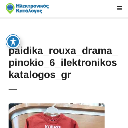
S
k
i
p
t
o
c
paidika_rouxa_drama_
o
n
pinokio_6_ilektronikos
t
katalogos_gr
e
n
t