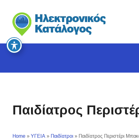
S
k
i
p
t
o
c
o
n
t
e
n
t
Παιδίατρος Περιστέ
Home
»
ΥΓΕΙΑ
»
Παιδίατροι
»
Παιδίατρος Περιστέρι Μπακ