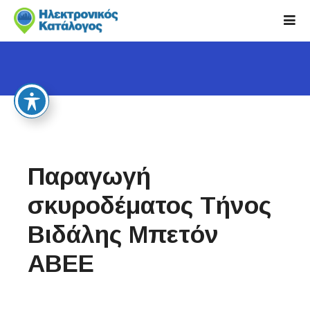
S
k
i
p
t
o
c
o
n
t
Παραγωγή
e
n
σκυροδέματος Τήνος
t
Βιδάλης Μπετόν
ΑΒΕΕ