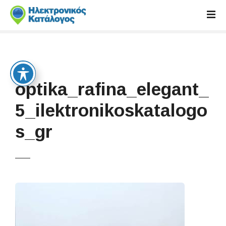
S
k
i
p
t
o
c
optika_rafina_elegant_
o
n
5_ilektronikoskatalogo
t
s_gr
e
n
t