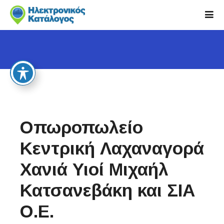
S
k
i
p
t
o
c
o
n
t
Οπωροπωλείο
e
n
Κεντρική Λαχαναγορά
t
Χανιά Υιοί Μιχαήλ
Κατσανεβάκη και ΣΙΑ
Ο.Ε.